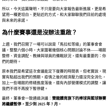
所以，今天這篇聲明，不只是要向大家報告最新進展，更是希
望用一種更坦白、更貼近的方式，和大家聊聊我們目前的處境
與未來的承諾。
為什麼賽事還是沒辦法重啟？
上週，我們召開了一場可以說是「馬拉松等級」的董事會會
議，整整六個小時，大家圍著幾個核心問題討論不休——場館
整修、資金調配、教練與球員的備戰狀況，還有最重要的：你
們的期待。
原本我們是希望這次會議能定下復賽的時間表，但老實說，現
實有點超出我們的預期。疫情之後的經濟壓力還沒完全消化，
加上一些場館的修繕進度落後，還有內部營運模式的調整，讓
我們不得不再按下暫停鍵。
最終，董事會一致通過決議：
雙龍體育旗下的棒球與籃球聯賽
將繼續暫停，至少到 2025 年 7 月
。