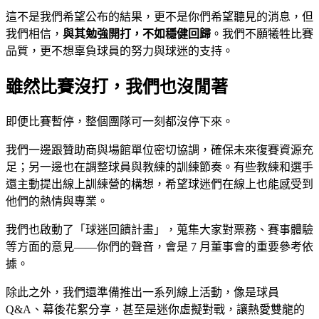
這不是我們希望公布的結果，更不是你們希望聽見的消息，但
我們相信，
與其勉強開打，不如穩健回歸
。我們不願犧牲比賽
品質，更不想辜負球員的努力與球迷的支持。
雖然比賽沒打，我們也沒閒著
即便比賽暫停，整個團隊可一刻都沒停下來。
我們一邊跟贊助商與場館單位密切協調，確保未來復賽資源充
足；另一邊也在調整球員與教練的訓練節奏。有些教練和選手
還主動提出線上訓練營的構想，希望球迷們在線上也能感受到
他們的熱情與專業。
我們也啟動了「球迷回饋計畫」，蒐集大家對票務、賽事體驗
等方面的意見——你們的聲音，會是 7 月董事會的重要參考依
據。
除此之外，我們還準備推出一系列線上活動，像是球員
Q&A、幕後花絮分享，甚至是迷你虛擬對戰，讓熱愛雙龍的