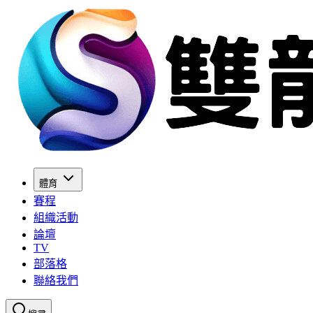
體育
賽程
組織活動
論壇
TV
部落格
聯絡我們