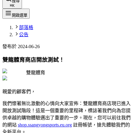
搜尋
⌘
K
開啟選單
部落格
公告
發布於
2024-06-26
雙龍體育商店開放測試！
雙龍體育
親愛的顧客們，
我們懷著無比激動的心情向大家宣佈：雙龍體育商店現已進入
開放測試階段！這是一個重要的里程碑，標誌著我們向為您提
供卓越的購物體驗邁出了重要的一步。現在，您可以前往我們
的網站
shop.ssangyongsports.eu.org
註冊帳號，搶先體驗我們的
全新平台。