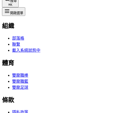
搜尋
⌘
K
開啟選單
組織
部落格
聯繫
載入系統狀態中
體育
雙龍職棒
雙龍職籃
雙龍足球
條款
隱私政策