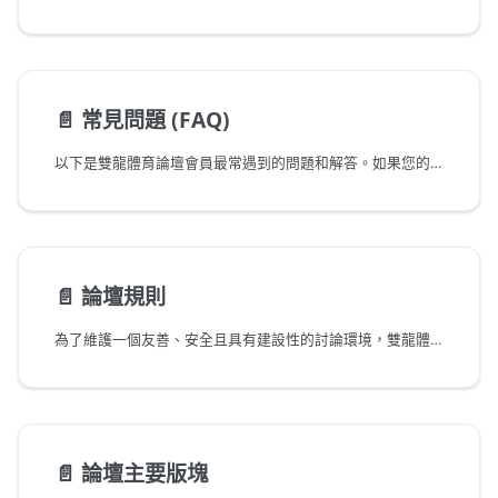
📄️
常見問題 (FAQ)
以下是雙龍體育論壇會員最常遇到的問題和解答。如果您的問題不在此列表中，歡迎在站務公告版塊提出。
📄️
論壇規則
為了維護一個友善、安全且具有建設性的討論環境，雙龍體育論壇制定了以下規則。所有會員都應該遵守這些規則，共同建立一個優質的社群。
📄️
論壇主要版塊